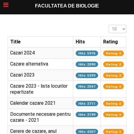
FACULTATEA DE BIOLOGIE
Display #
Title
Hits
Rating
Cazari 2024
Hits: 5976
Rating: 0
Cazare alternativa
Hits: 2090
Rating: 0
Cazari 2023
Hits: 5399
Rating: 0
Cazare 2023 - lista locurilor
Hits: 2047
Rating: 0
repartizate
Calendar cazare 2021
Hits: 3711
Rating: 0
Documente necesare pentru
Hits: 2199
Rating: 0
cazare - 2021
Cerere de cazare, anul
Hits: 4207
Rating: 0