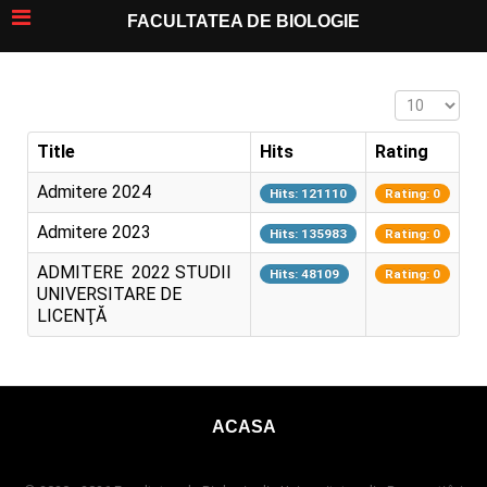
FACULTATEA DE BIOLOGIE
Display #
Title
Hits
Rating
Admitere 2024
Hits: 121110
Rating: 0
Admitere 2023
Hits: 135983
Rating: 0
ADMITERE 2022 STUDII
Hits: 48109
Rating: 0
UNIVERSITARE DE
LICENŢĂ
ACASA