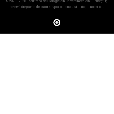
© 2020 - 2026 Facultatea de Biologie din Universitatea din București își
rezervă drepturile de autor asupra conținutului scris pe acest site