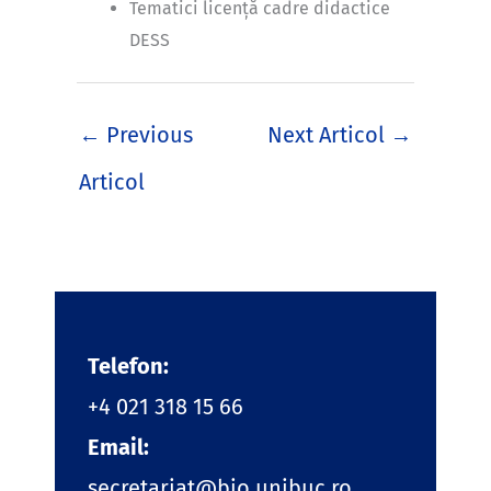
Tematici licență cadre didactice
DESS
←
Previous
Next Articol
→
Articol
Telefon:
+4 021 318 15 66
Email:
secretariat@bio.unibuc.ro