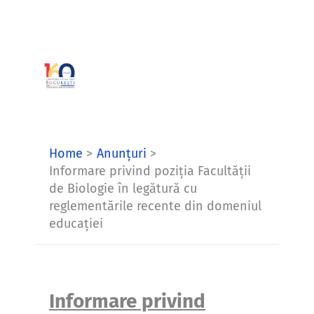
Skip
to
content
Home
Anunțuri
Informare privind poziția Facultății
de Biologie în legătură cu
reglementările recente din domeniul
educației
Informare privind