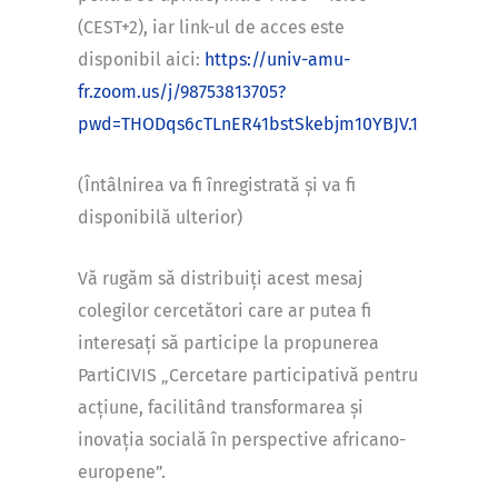
(CEST+2), iar link-ul de acces este
disponibil aici:
https://univ-amu-
fr.zoom.us/j/98753813705?
pwd=THODqs6cTLnER41bstSkebjm10YBJV.1
(Întâlnirea va fi înregistrată și va fi
disponibilă ulterior)
Vă rugăm să distribuiți acest mesaj
colegilor cercetători care ar putea fi
interesați să participe la propunerea
PartiCIVIS „Cercetare participativă pentru
acțiune, facilitând transformarea și
inovația socială în perspective africano-
europene”.