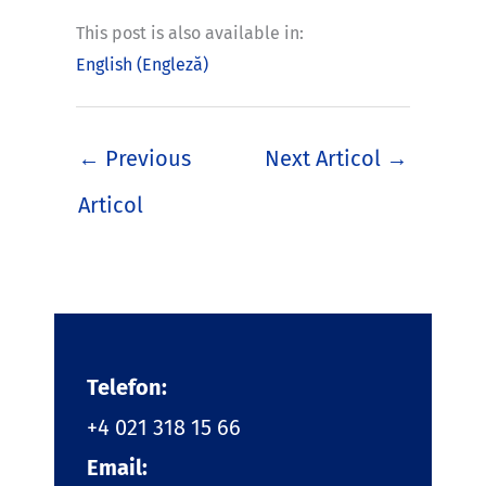
This post is also available in:
English
(
Engleză
)
←
Previous
Next Articol
→
Articol
Telefon:
+4 021 318 15 66
Email: