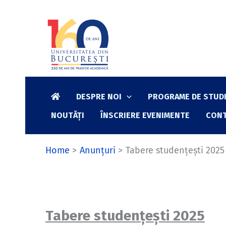
Skip
to
content
DESPRE NOI
PROGRAME DE STUDI
NOUTĂȚI
ÎNSCRIERE EVENIMENTE
CON
Home
Anunțuri
Tabere studențești 2025
Tabere studențești 2025