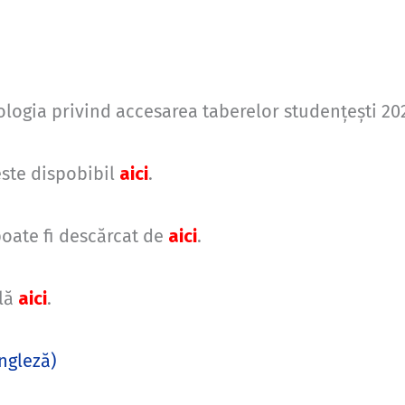
logia privind accesarea taberelor studențești 2
este dispobibil
aici
.
poate fi descărcat de
aici
.
ilă
aici
.
ngleză
)