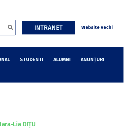
INTRANET
Website vechi
ONAL
STUDENTI
ALUMNI
ANUNȚURI
Mara-Lia DIȚU