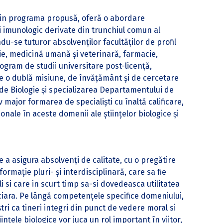
rin programa propusă, oferă o abordare
 şi imunologic derivate din trunchiul comun al
du-se tuturor absolvenţilor facultăţilor de profil
gie, medicină umană şi veterinară, farmacie,
ogram de studii universitare post-licenţă,
re o dublă misiune, de învăţământ şi de cercetare
ii de Biologie și specializarea Departamentului de
major formarea de specialişti cu înaltă calificare,
nale în aceste domenii ale ştiinţelor biologice şi
 a asigura absolvenți de calitate, cu o pregătire
formație pluri- și interdisciplinară, care sa fie
li si care in scurt timp sa-si dovedeasca utilitatea
iara. Pe lângă competențele specifice domeniului,
i ca tineri integri din punct de vedere moral si
nțele biologice vor juca un rol important în viitor,