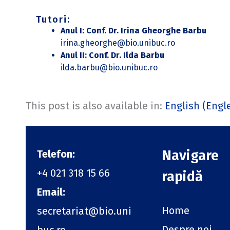
Tutori:
Anul I: Conf. Dr. Irina Gheorghe Barbu
irina.gheorghe@bio.unibuc.ro
Anul II: Conf. Dr. Ilda Barbu
ilda.barbu@bio.unibuc.ro
This post is also available in:
English
(
Engl
Navigare
Telefon:
+4 021 318 15 66
rapidă
Email:
Home
secretariat@bio.uni
Despre noi