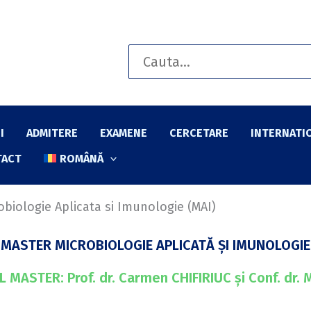
Search
for:
I
ADMITERE
EXAMENE
CERCETARE
INTERNATI
TACT
ROMÂNĂ
obiologie Aplicata si Imunologie (MAI)
MASTER MICROBIOLOGIE APLICATĂ ȘI IMUNOLOGIE
MASTER: Prof. dr. Carmen CHIFIRIUC și Conf. dr. 