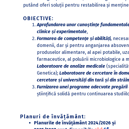
putând oferi soluții pentru restabilirea și menține
OBIECTIVE:
Aprofundarea unor cunoştinţe fundamentale 
clinice și experimentale
,
Formarea de competenţe și abilități,
necesar
domenii, dar și pentru anganjarea absovenț
produselor alimentare, al apei potabile, uz
farmaceutice, al poluării microbiologice a 
Laboratoare de analize medicale
(specialită
Genetica);
Laboratoare de cercetare în domen
cercetare și universități din tară și din străi
Furnizarea unei programe adecvate pregării 
științifică solidă pentru continuarea studiil
Planuri de învățământ:
Planurile de învățământ 2024/2026 și