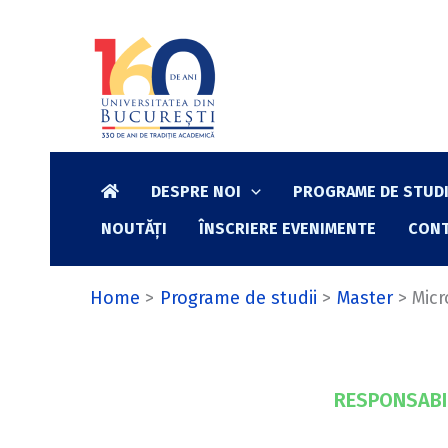
Skip
to
content
DESPRE NOI
PROGRAME DE STUDI
NOUTĂȚI
ÎNSCRIERE EVENIMENTE
CON
Home
Programe de studii
Master
Micr
RESPONSABIL 