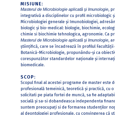
MISIUNE:
, p
Masterul de Microbiologie aplicată şi Imunologie
integrativă a disciplinelor cu profil microbiologic
Microbiologiei generale şi Imunobiologiei, adresân
biologic şi bio-medical: biologie, biochimie, ecolo
chimie si biochimie tehnologica, agronomie. Ca pr
, a
Masterul de Microbiologie aplicată şi Imunologie
ştiinţifică, care se încadrează în profilul Facultăț
Botanică-Microbiologie, propunându-și ca obiectiv 
corespunzător standardelor naționale și internaţio
biomedicale.
SCOP:
Scopul final al acestei programe de master este de
profesională temeinică, teoretică și practică, cu o 
solicitati pe piata fortei de muncă, sa fie adaptabi
socială și sa-si dobandeasca independenta financ
suntem preocupați si de formarea studenților noștr
al deontologiei profesionale, cu convingerea că știi