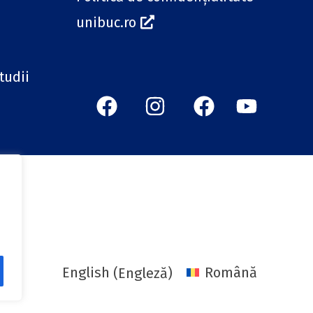
unibuc.ro
tudii
English
(
Engleză
)
Română