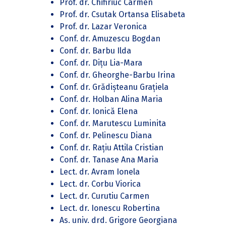
Prof. dr. Chifiriuc Carmen
Prof. dr. Csutak Ortansa Elisabeta
Prof. dr. Lazar Veronica
Conf. dr. Amuzescu Bogdan
Conf. dr. Barbu Ilda
Conf. dr. Dițu Lia-Mara
Conf. dr. Gheorghe-Barbu Irina
Conf. dr. Grădișteanu Grațiela
Conf. dr. Holban Alina Maria
Conf. dr. Ionică Elena
Conf. dr. Marutescu Luminita
Conf. dr. Pelinescu Diana
Conf. dr. Rațiu Attila Cristian
Conf. dr. Tanase Ana Maria
Lect. dr. Avram Ionela
Lect. dr. Corbu Viorica
Lect. dr. Curutiu Carmen
Lect. dr. Ionescu Robertina
As. univ. drd. Grigore Georgiana