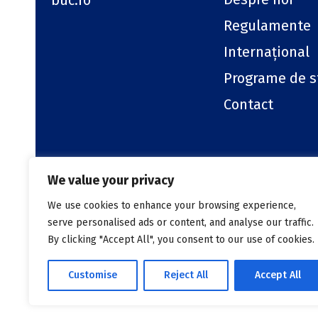
buc.ro
Regulamente
Internațional
Programe de s
Contact
We value your privacy
Copyright © 2026 Facultatea de Biologie
We use cookies to enhance your browsing experience,
serve personalised ads or content, and analyse our traffic.
By clicking "Accept All", you consent to our use of cookies.
Customise
Reject All
Accept All