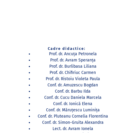
Lorem ipsum dolor sit amet, consectetur
adipiscing elit. Ut elit tellus, luctus nec
ullamcorper mattis, pulvinar dapibus leo.
Cadre didactice:
Prof. dr. Ancuța Petronela
Prof. dr. Avram Speranţa
Prof. dr. Burlibasa Liliana
Prof. dr. Chifiriuc Carmen
Prof. dr. Ristoiu Violeta Paula
Conf. dr. Amuzescu Bogdan
Conf. dr. Barbu Ilda
Conf. dr. Cucu Daniela Marcela
Conf. dr. Ionică Elena
Conf. dr. Măruțescu Luminița
Conf. dr. Pluteanu Cornelia Florentina
Conf. dr. Simon-Gruita Alexandra
Lect. dr. Avram Ionela