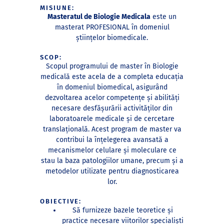
MISIUNE:
Masteratul de Biologie Medicala
este un
masterat PROFESIONAL în domeniul
științelor biomedicale.
SCOP:
Scopul programului de master
în Biologie
medicală este acela de a completa educația
în domeniul biomedical, asigurând
dezvoltarea acelor competențe și abilități
necesare desfășurării activităților din
laboratoarele medicale și de cercetare
translațională. Acest program de master va
contribui la înțelegerea avansată a
mecanismelor celulare și moleculare ce
stau la baza patologiilor umane, precum și a
metodelor utilizate pentru diagnosticarea
lor.
OBIECTIVE:
Să furnizeze bazele teoretice și
practice necesare viitorilor specialiști