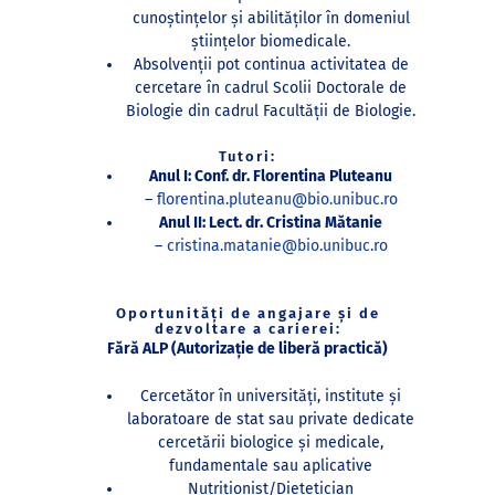
cunoștințelor și abilităților în domeniul
științelor biomedicale.
Absolvenții pot continua activitatea de
cercetare în cadrul Scolii Doctorale de
Biologie din cadrul Facultății de Biologie.
Tutori:
Anul I: Conf. dr. Florentina Pluteanu
–
florentina.pluteanu@bio.unibuc.ro
Anul II: Lect. dr. Cristina Mătanie
–
cristina.matanie@bio.unibuc.ro
Oportunități de angajare și de
dezvoltare a carierei:
Fără ALP (Autorizație de liberă practică)
Cercetător în universități, institute și
laboratoare de stat sau private dedicate
cercetării biologice și medicale,
fundamentale sau aplicative
Nutriționist/Dietetician