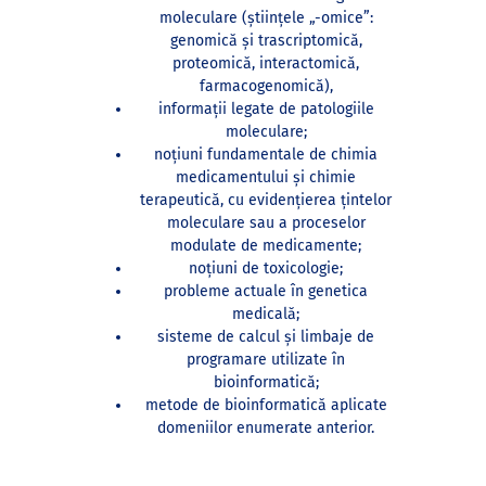
moleculare (ştiinţele „-omice”:
genomică şi trascriptomică,
proteomică, interactomică,
farmacogenomică),
informații legate de patologiile
moleculare;
noțiuni fundamentale de chimia
medicamentului şi chimie
terapeutică, cu evidențierea țintelor
moleculare sau a proceselor
modulate de medicamente;
noțiuni de toxicologie;
probleme actuale în genetica
medicală;
sisteme de calcul şi limbaje de
programare utilizate în
bioinformatică;
metode de bioinformatică aplicate
domeniilor enumerate anterior.