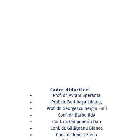
Lorem ipsum dolor sit amet, consectetur
adipiscing elit. Ut elit tellus, luctus nec
ullamcorper mattis, pulvinar dapibus leo.
Cadre didactice:
Prof. dr. Avram Speranta
Prof. dr. Burlibaşa Liliana,
Prof. dr. Georgescu Sergiu Emil
Conf. dr. Barbu Ilda
Conf. dr. Cimponeriu Dan
Conf. dr. Gălăţeanu Bianca
Conf. dr. Ionică Elena