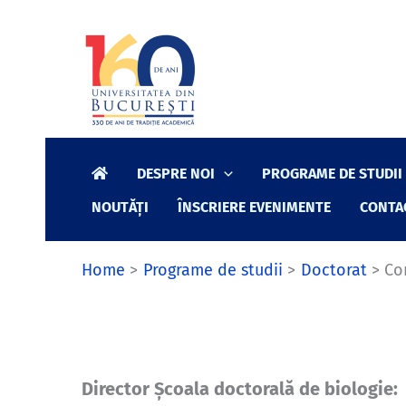
Skip
to
content
DESPRE NOI
PROGRAME DE STUDII
NOUTĂȚI
ÎNSCRIERE EVENIMENTE
CONTA
Home
Programe de studii
Doctorat
Co
Director
Școala doctorală de biologie: