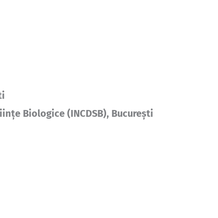
ti
iințe Biologice (INCDSB), București