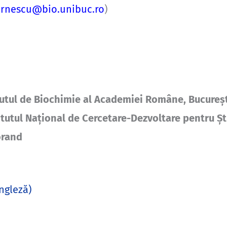
zarnescu@bio.unibuc.ro
)
titutul de Biochimie al Academiei Române, Bucureș
titutul Național de Cercetare-Dezvoltare pentru Șt
orand
ngleză
)