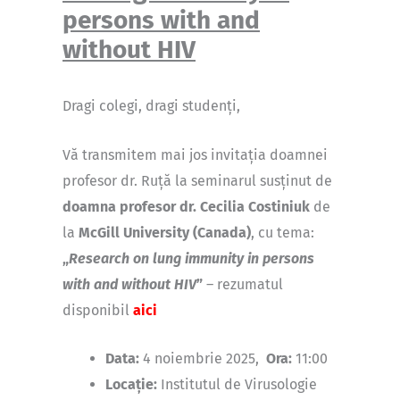
persons with and
without HIV
Dragi colegi, dragi studenți,
Vă transmitem mai jos invitația doamnei
profesor dr. Ruță la seminarul susținut de
doamna profesor dr. Cecilia Costiniuk
de
la
McGill University (Canada)
, cu tema:
„
Research on
lung immunity in persons
with and without HIV
”
– rezumatul
disponibil
aici
Data:
4 noiembrie 2025,
Ora:
11:00
Locație:
Institutul de Virusologie