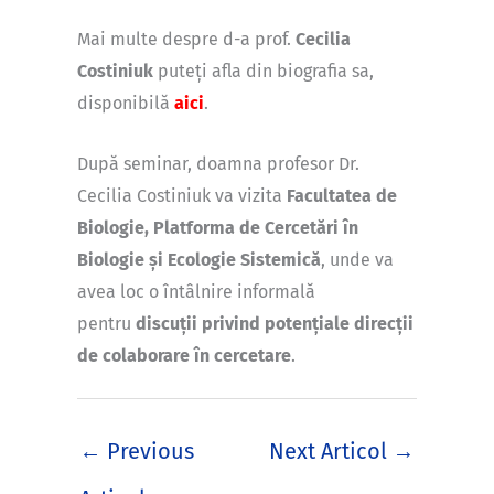
Mai multe despre d-a prof.
Cecilia
Costiniuk
puteți afla din biografia sa,
disponibilă
aici
.
După seminar, doamna profesor Dr.
Cecilia Costiniuk va vizita
Facultatea de
Biologie, P
latforma de Cercetări în
Biologie și Ecologie Sistemică
, unde va
avea loc o întâlnire informală
pentru
discuții privind potențiale direcții
de colaborare în cercetare
.
←
Previous
Next Articol
→