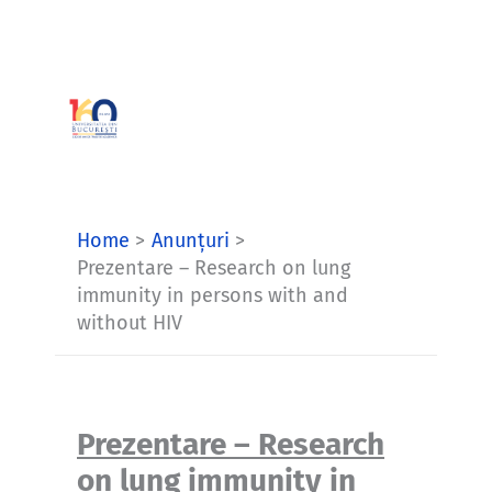
Skip
to
content
Home
Anunțuri
Prezentare – Research on lung
immunity in persons with and
without HIV
Prezentare – Research
on lung immunity in