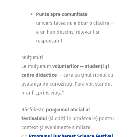
Punte spre comunitate
:
universitatea nu e doar o clădire —
e un hub deschis, relevant și
responsabil.
Mulțumiri
Le mulțumim
voluntarilor — studenți și
cadre didactice
— care au ținut ritmul cu
avalanșa de curiozități. Fără voi, standul
n-ar fi „prins viață”.
Răsfoiește
programul oficial al
festivalului
(și edițiile următoare) pentru
context și evenimente similare:
👉
Programul Bucharest Science Festival