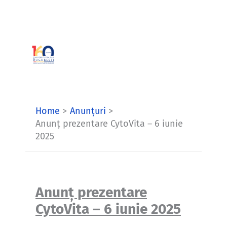
Skip
to
content
Home
Anunțuri
Anunț prezentare CytoVita – 6 iunie
2025
Anunț prezentare
CytoVita – 6 iunie 2025