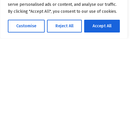
secretariat@bio.unibuc.ro
serve personalised ads or content, and analyse our traffic.
By clicking "Accept All", you consent to our use of cookies.
Navigare rapidă
Customise
Reject All
Accept All
Home
Despre noi
Regulamente
Internațional
Programe de studii
Contact
Linkuri utile